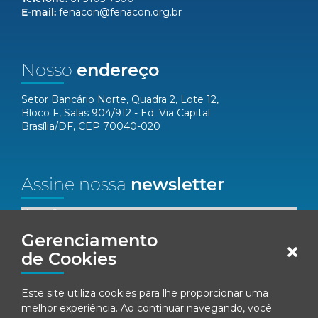
E-mail:
fenacon@fenacon.org.br
Nosso
endereço
Setor Bancário Norte, Quadra 2, Lote 12,
Bloco F, Salas 904/912 - Ed. Via Capital
Brasília/DF, CEP 70040-020
Assine nossa
newsletter
Nome*
Gerenciamento
Email*
de Cookies
Este site utiliza cookies para lhe proporcionar uma
Concordo em receber comunicações da Fenacon.
melhor experiência. Ao continuar navegando, você