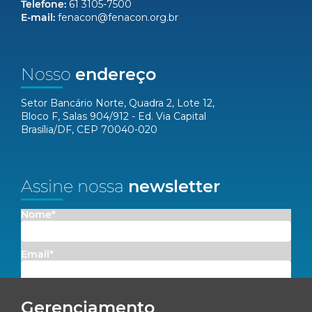
Telefone:
61 3105-7500
E-mail:
fenacon@fenacon.org.br
Nosso
endereço
Setor Bancário Norte, Quadra 2, Lote 12,
Bloco F, Salas 904/912 - Ed. Via Capital
Brasília/DF, CEP 70040-020
Assine nossa
newsletter
Nome*
Email*
Concordo em receber comunicações da Fenacon.
Gerenciamento