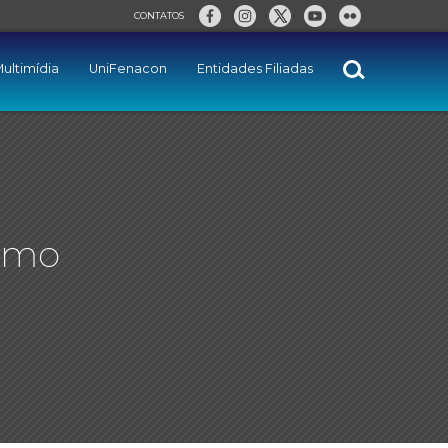
CONTATOS
ultimídia
UniFenacon
Entidades Filiadas
ximo