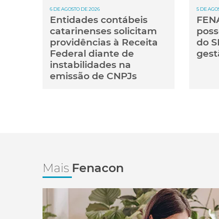
6 DE AGOSTO DE 2026
5 DE AGO
Entidades contábeis
FENA
catarinenses solicitam
poss
providências à Receita
do S
Federal diante de
gest
instabilidades na
emissão de CNPJs
Mais
Fenacon