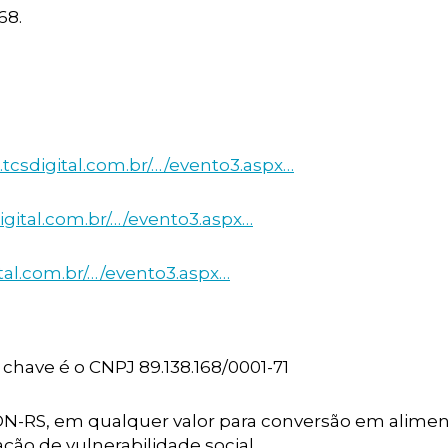
68.
.tcsdigital.com.br/…/evento3.aspx…
digital.com.br/…/evento3.aspx…
ital.com.br/…/evento3.aspx…
chave é o CNPJ 89.138.168/0001-71
CON-RS, em qualquer valor para conversão em alime
ção de vulnerabilidade social.