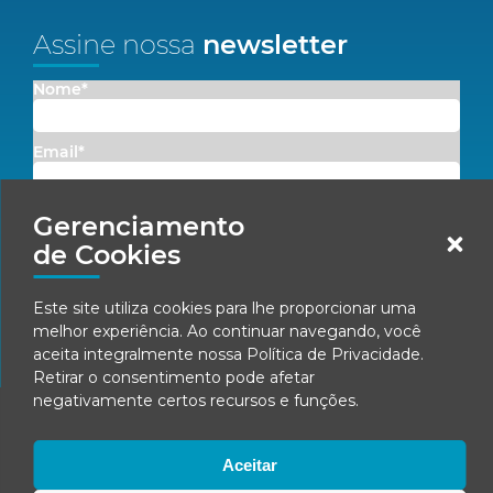
Assine nossa
newsletter
Nome*
Email*
Concordo em receber comunicações da Fenacon.
Gerenciamento
de Cookies
Cadastrar
Este site utiliza cookies para lhe proporcionar uma
Ao se inscrever, você concorda com nossa
Política de Privacidade
melhor experiência. Ao continuar navegando, você
aceita integralmente nossa
Política de Privacidade
.
Retirar o consentimento pode afetar
negativamente certos recursos e funções.
© Fenacon 2026
Todos os direitos reservados.
Política de privacidade
Aceitar