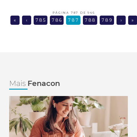
PÁGINA 787 DE 946
«
‹
785
786
787
788
789
›
»
Mais
Fenacon