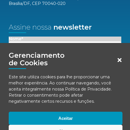
Brasília/DF, CEP 70040-020
Assine nossa
newsletter
Nome*
Gerenciamento
Email*
de Cookies
Concordo em receber comunicações da Fenacon.
Este site utiliza cookies para lhe proporcionar uma
melhor experiência. Ao continuar navegando, você
Cadastrar
aceita integralmente nossa
Política de Privacidade
.
Retirar o consentimento pode afetar
Ao se inscrever, você concorda com nossa
Política de Privacidade
negativamente certos recursos e funções.
Aceitar
© Fenacon 2026
Todos os direitos reservados.