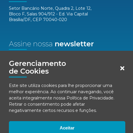
Setor Bancário Norte, Quadra 2, Lote 12,
Bloco F, Salas 904/912 - Ed. Via Capital
Brasília/DF, CEP 70040-020
Assine nossa
newsletter
Nome*
Gerenciamento
de Cookies
Email*
Este site utiliza cookies para lhe proporcionar uma
Concordo em receber comunicações da Fenacon.
melhor experiência. Ao continuar navegando, você
aceita integralmente nossa
Política de Privacidade
.
Retirar o consentimento pode afetar
Cadastrar
negativamente certos recursos e funções.
Ao se inscrever, você concorda com nossa
Política de Privacidade
Aceitar