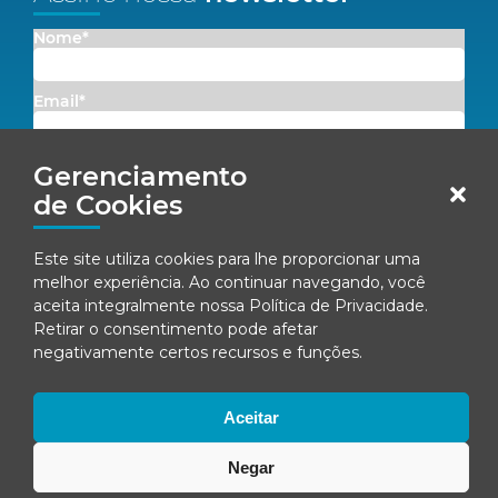
Nome*
Email*
Concordo em receber comunicações da Fenacon.
Gerenciamento
de Cookies
Cadastrar
Este site utiliza cookies para lhe proporcionar uma
Ao se inscrever, você concorda com nossa
Política de Privacidade
melhor experiência. Ao continuar navegando, você
aceita integralmente nossa
Política de Privacidade
.
Retirar o consentimento pode afetar
negativamente certos recursos e funções.
© Fenacon 2026
Todos os direitos reservados.
Política de privacidade
Aceitar
Negar