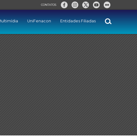
CONTATOS
ultimídia
UniFenacon
Entidades Filiadas