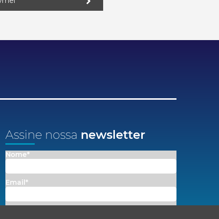
ymei
Assine nossa
newsletter
Nome*
Email*
Concordo em receber comunicações da Fenacon.