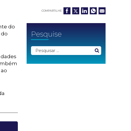
COMPARTILHE
nte do
Pesquise
o do
uldades
 também
 ao
da