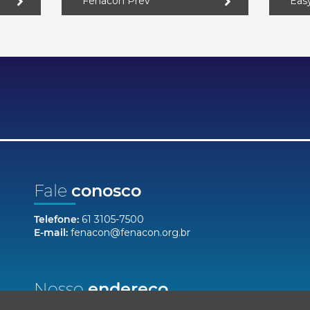
Fenacon Prev
Eas
Fale
conosco
Telefone:
61 3105-7500
E-mail:
fenacon@fenacon.org.br
Nosso
endereço