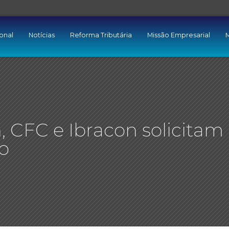
ional
Notícias
Reforma Tributária
Missão Empresarial
M
n, CFC e Ibracon solicitam
o