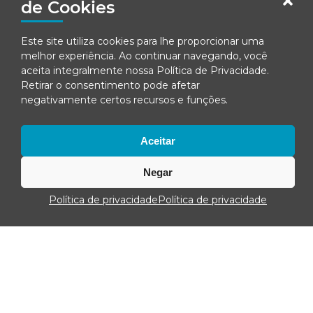
de Cookies
Assine nossa
newsletter
Este site utiliza cookies para lhe proporcionar uma
Nome*
melhor experiência. Ao continuar navegando, você
aceita integralmente nossa
Política de Privacidade
.
Email*
Retirar o consentimento pode afetar
negativamente certos recursos e funções.
Concordo em receber comunicações da Fenacon.
Aceitar
Cadastrar
Negar
Ao se inscrever, você concorda com nossa
Política de Privacidade
Política de privacidade
Política de privacidade
© Fenacon 2026
Todos os direitos reservados.
Política de privacidade