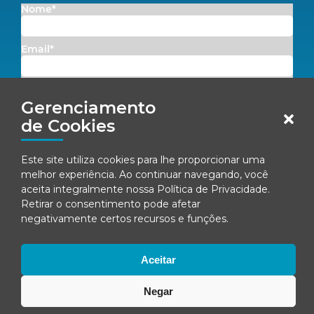
Nome*
Email*
Concordo em receber comunicações da Fenacon.
Gerenciamento
Cadastrar
de Cookies
Ao se inscrever, você concorda com nossa
Política de Privacidade
Este site utiliza cookies para lhe proporcionar uma
melhor experiência. Ao continuar navegando, você
aceita integralmente nossa
Política de Privacidade
.
Retirar o consentimento pode afetar
© Fenacon 2026
negativamente certos recursos e funções.
Todos os direitos reservados.
Política de privacidade
Aceitar
Negar