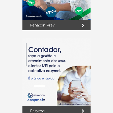
Fenacon Prev
Easymei