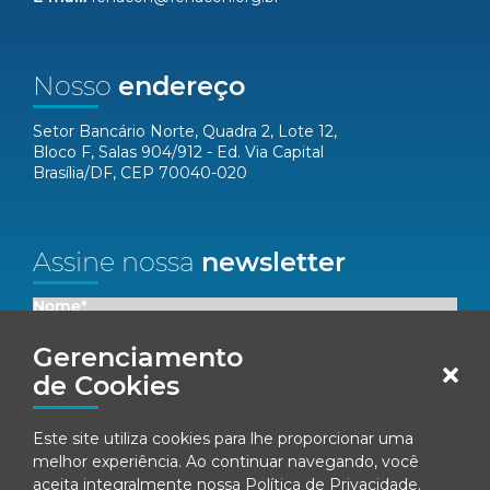
Nosso
endereço
Setor Bancário Norte, Quadra 2, Lote 12,
Bloco F, Salas 904/912 - Ed. Via Capital
Brasília/DF, CEP 70040-020
Assine nossa
newsletter
Nome*
Gerenciamento
Email*
de Cookies
Concordo em receber comunicações da Fenacon.
Este site utiliza cookies para lhe proporcionar uma
melhor experiência. Ao continuar navegando, você
aceita integralmente nossa
Política de Privacidade
.
Cadastrar