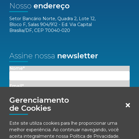
Nosso
endereço
Setor Bancário Norte, Quadra 2, Lote 12,
Bloco F, Salas 904/912 - Ed. Via Capital
Brasília/DF, CEP 70040-020
Assine nossa
newsletter
Nome*
Email*
Gerenciamento
Concordo em receber comunicações da Fenacon.
de Cookies
Cadastrar
Este site utiliza cookies para lhe proporcionar uma
melhor experiência. Ao continuar navegando, você
Ao se inscrever, você concorda com nossa
Política de Privacidade
aceita integralmente nossa
Política de Privacidade
.