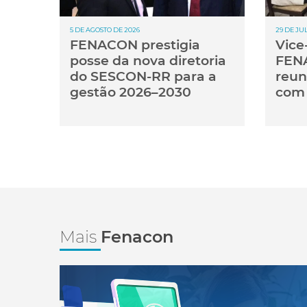
5 DE AGOSTO DE 2026
29 DE JU
FENACON prestigia
Vice
posse da nova diretoria
FENA
do SESCON-RR para a
reun
gestão 2026–2030
com 
Mais
Fenacon