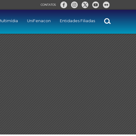
CONTATOS
ultimídia
UniFenacon
Entidades Filiadas