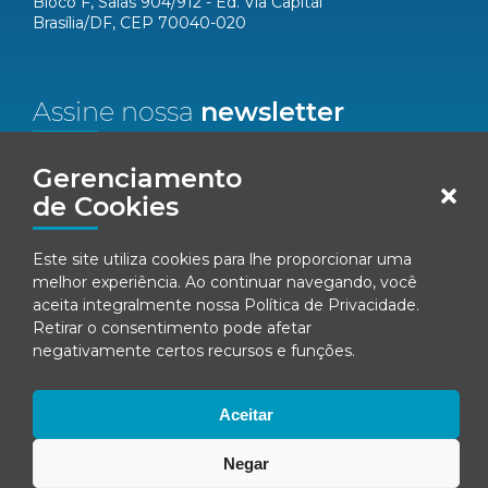
Bloco F, Salas 904/912 - Ed. Via Capital
Brasília/DF, CEP 70040-020
Assine nossa
newsletter
Nome*
Gerenciamento
de Cookies
Email*
Este site utiliza cookies para lhe proporcionar uma
melhor experiência. Ao continuar navegando, você
Concordo em receber comunicações da Fenacon.
aceita integralmente nossa
Política de Privacidade
.
Retirar o consentimento pode afetar
Cadastrar
negativamente certos recursos e funções.
Ao se inscrever, você concorda com nossa
Política de Privacidade
Aceitar
Negar
© Fenacon 2026