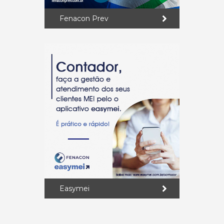
Fenacon Prev
Easymei