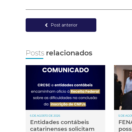
Post anterior
Posts
relacionados
6 DE AGOSTO DE 2026
5 DE AGO
Entidades contábeis
FENA
catarinenses solicitam
poss