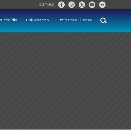
CONTATOS
ultimídia
UniFenacon
Entidades Filiadas