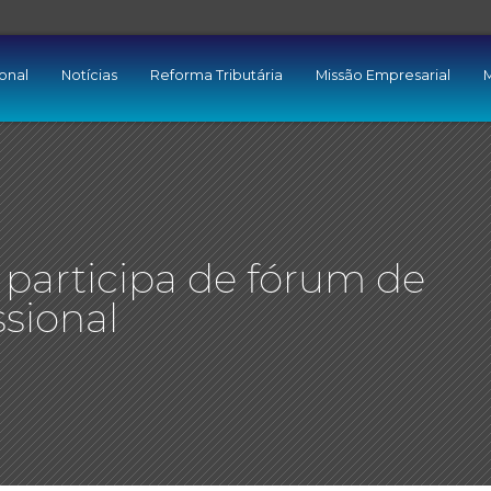
ional
Notícias
Reforma Tributária
Missão Empresarial
M
articipa de fórum de
sional