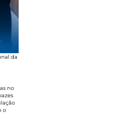
onal da
sas no
pazes
ulação
m o