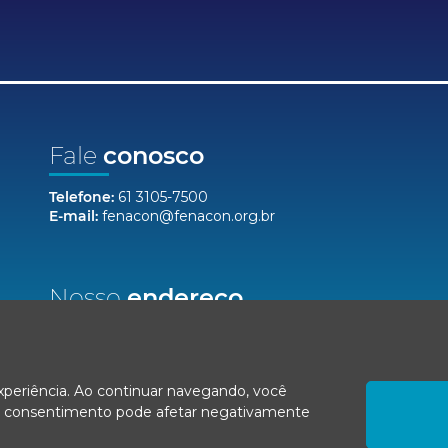
Fale
conosco
Telefone:
61 3105-7500
E-mail:
fenacon@fenacon.org.br
Nosso
endereço
Setor Bancário Norte, Quadra 2, Lote 12,
Bloco F, Salas 904/912 - Ed. Via Capital
Brasília/DF, CEP 70040-020
experiência. Ao continuar navegando, você
r o consentimento pode afetar negativamente