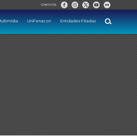
CONTATOS
ultimídia
UniFenacon
Entidades Filiadas