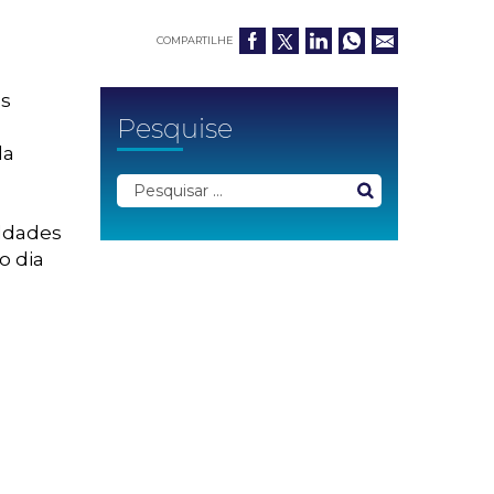
COMPARTILHE
os
Pesquise
a
da
uldades
o dia