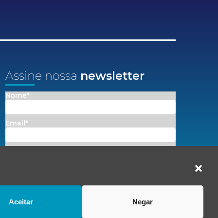
Assine nossa
newsletter
Nome*
Email*
Concordo em receber comunicações da Fenacon.
Cadastrar
Ao se inscrever, você concorda com nossa
Política de Privacidade
Aceitar
Negar