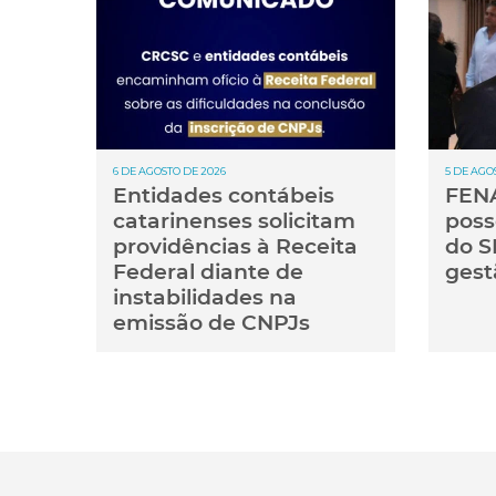
6 DE AGOSTO DE 2026
5 DE AGO
Entidades contábeis
FENA
catarinenses solicitam
poss
providências à Receita
do S
Federal diante de
gest
instabilidades na
emissão de CNPJs