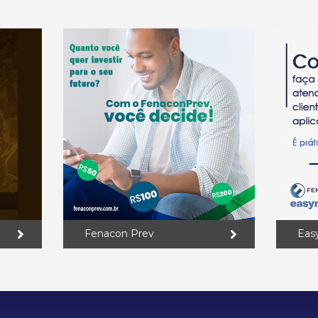
Fenacon Prev
Eas