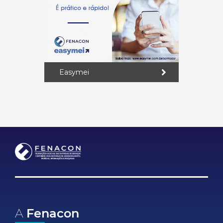
Easymei
A
Fenacon