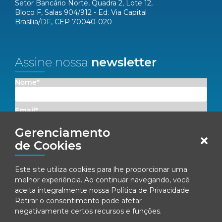
Setor Bancário Norte, Quadra 2, Lote 12,
Bloco F, Salas 904/912 - Ed. Via Capital
Brasília/DF, CEP 70040-020
Assine nossa
newsletter
Nome*
Email*
Gerenciamento
Concordo em receber comunicações da Fenacon.
de Cookies
Cadastrar
Este site utiliza cookies para lhe proporcionar uma
melhor experiência. Ao continuar navegando, você
Ao se inscrever, você concorda com nossa
Política de Privacidade
aceita integralmente nossa
Política de Privacidade
.
Retirar o consentimento pode afetar
negativamente certos recursos e funções.