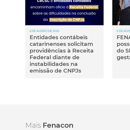
6 DE AGOSTO DE 2026
5 DE AGO
Entidades contábeis
FENA
catarinenses solicitam
poss
providências à Receita
do S
Federal diante de
gest
instabilidades na
emissão de CNPJs
Mais
Fenacon