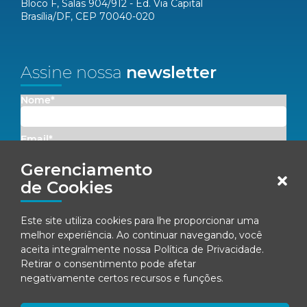
Bloco F, Salas 904/912 - Ed. Via Capital
Brasília/DF, CEP 70040-020
Assine nossa
newsletter
Nome*
Email*
Gerenciamento
Concordo em receber comunicações da Fenacon.
de Cookies
Cadastrar
Este site utiliza cookies para lhe proporcionar uma
melhor experiência. Ao continuar navegando, você
Ao se inscrever, você concorda com nossa
Política de Privacidade
aceita integralmente nossa
Política de Privacidade
.
Retirar o consentimento pode afetar
negativamente certos recursos e funções.
© Fenacon 2026