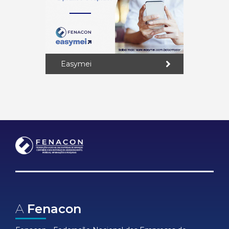
Easymei
A
Fenacon