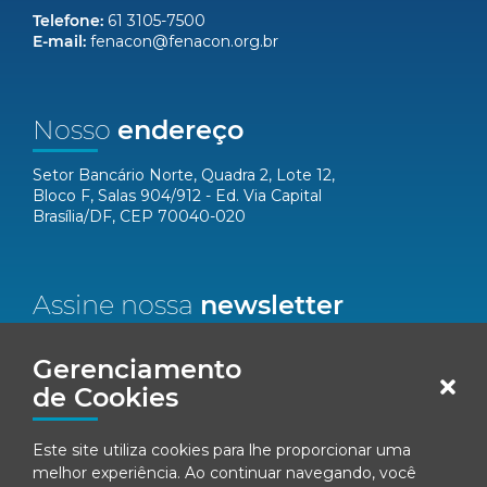
Telefone:
61 3105-7500
E-mail:
fenacon@fenacon.org.br
Nosso
endereço
Setor Bancário Norte, Quadra 2, Lote 12,
Bloco F, Salas 904/912 - Ed. Via Capital
Brasília/DF, CEP 70040-020
Assine nossa
newsletter
Nome*
Gerenciamento
de Cookies
Email*
Este site utiliza cookies para lhe proporcionar uma
melhor experiência. Ao continuar navegando, você
Concordo em receber comunicações da Fenacon.