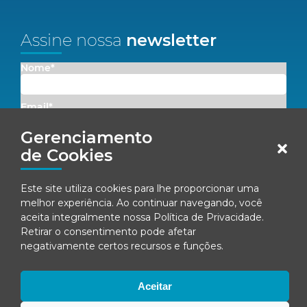
Assine nossa
newsletter
Nome*
Email*
Gerenciamento
Concordo em receber comunicações da Fenacon.
de Cookies
Cadastrar
Este site utiliza cookies para lhe proporcionar uma
melhor experiência. Ao continuar navegando, você
Ao se inscrever, você concorda com nossa
Política de Privacidade
aceita integralmente nossa
Política de Privacidade
.
Retirar o consentimento pode afetar
negativamente certos recursos e funções.
© Fenacon 2026
Todos os direitos reservados.
Aceitar
Política de privacidade