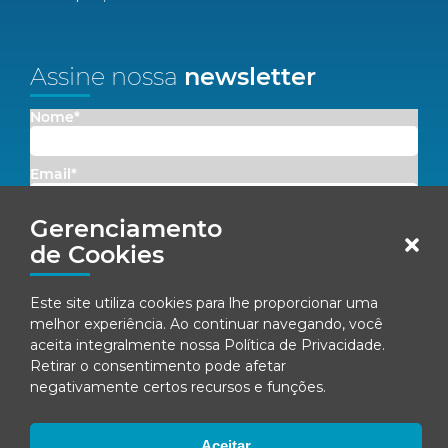
Assine nossa
newsletter
Nome*
Email*
Gerenciamento
Concordo em receber comunicações da Fenacon.
de Cookies
Cadastrar
Este site utiliza cookies para lhe proporcionar uma
melhor experiência. Ao continuar navegando, você
Ao se inscrever, você concorda com nossa
Política de Privacidade
aceita integralmente nossa
Política de Privacidade
.
Retirar o consentimento pode afetar
negativamente certos recursos e funções.
© Fenacon 2026
Todos os direitos reservados.
Aceitar