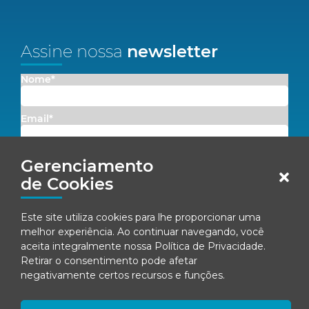
Assine nossa
newsletter
Nome*
Email*
Concordo em receber comunicações da Fenacon.
Gerenciamento
de Cookies
Cadastrar
Este site utiliza cookies para lhe proporcionar uma
Ao se inscrever, você concorda com nossa
Política de Privacidade
melhor experiência. Ao continuar navegando, você
aceita integralmente nossa
Política de Privacidade
.
Retirar o consentimento pode afetar
negativamente certos recursos e funções.
© Fenacon 2026
Todos os direitos reservados.
Política de privacidade