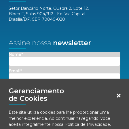
Setor Bancário Norte, Quadra 2, Lote 12,
Bloco F, Salas 904/912 - Ed. Via Capital
Brasília/DF, CEP 70040-020
Assine nossa
newsletter
Nome*
Email*
Concordo em receber comunicações da Fenacon.
Gerenciamento
de Cookies
Cadastrar
Este site utiliza cookies para lhe proporcionar uma
Ao se inscrever, você concorda com nossa
Política de Privacidade
melhor experiência. Ao continuar navegando, você
aceita integralmente nossa
Política de Privacidade
.