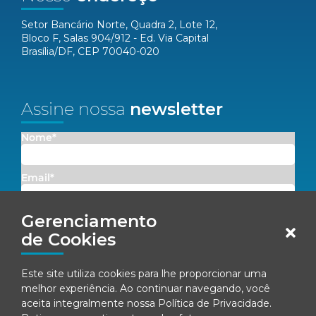
Setor Bancário Norte, Quadra 2, Lote 12,
Bloco F, Salas 904/912 - Ed. Via Capital
Brasília/DF, CEP 70040-020
Assine nossa
newsletter
Nome*
Email*
Gerenciamento
Concordo em receber comunicações da Fenacon.
de Cookies
Cadastrar
Este site utiliza cookies para lhe proporcionar uma
Ao se inscrever, você concorda com nossa
Política de Privacidade
melhor experiência. Ao continuar navegando, você
aceita integralmente nossa
Política de Privacidade
.