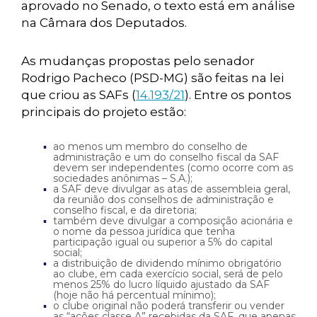
aprovado no Senado, o texto está em análise
na Câmara dos Deputados.
As mudanças propostas pelo senador
Rodrigo Pacheco (PSD-MG) são feitas na lei
que criou as SAFs (
14.193/21
). Entre os pontos
principais do projeto estão:
ao menos um membro do conselho de
administração e um do conselho fiscal da SAF
devem ser independentes (como ocorre com as
sociedades anônimas – S.A.);
a SAF deve divulgar as atas de assembleia geral,
da reunião dos conselhos de administração e
conselho fiscal, e da diretoria;
também deve divulgar a composição acionária e
o nome da pessoa jurídica que tenha
participação igual ou superior a 5% do capital
social;
a distribuição de dividendo mínimo obrigatório
ao clube, em cada exercício social, será de pelo
menos 25% do lucro líquido ajustado da SAF
(hoje não há percentual mínimo);
o clube original não poderá transferir ou vender
as “ações classe A” recebidas da SAF, que apenas