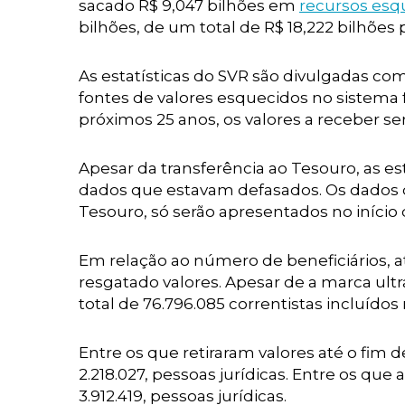
sacado R$ 9,047 bilhões em
recursos esq
bilhões, de um total de R$ 18,222 bilhões p
As estatísticas do SVR são divulgadas c
fontes de valores esquecidos no sistema 
próximos 25 anos, os valores a receber s
Apesar da transferência ao Tesouro, as est
dados que estavam defasados. Os dados de
Tesouro, só serão apresentados no início
Em relação ao número de beneficiários, a
resgatado valores. Apesar de a marca ult
total de 76.796.085 correntistas incluídos
Entre os que retiraram valores até o fim 
2.218.027, pessoas jurídicas. Entre os que 
3.912.419, pessoas jurídicas.