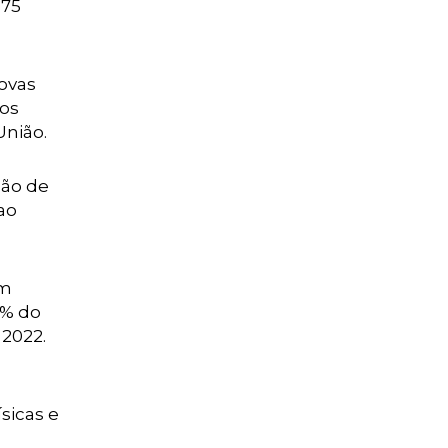
175
ovas
nos
União.
são de
ao
am
6% do
 2022.
ísicas e