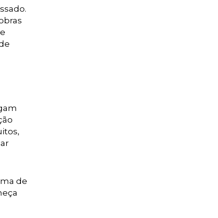
assado.
sobras
de
 de
egam
ção
itos,
mar
tema de
neça