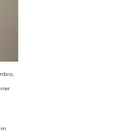
embro,
a
rrer
ham