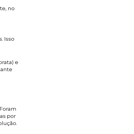
te, no
. Isso
rata) e
hante
. Foram
as por
olução.