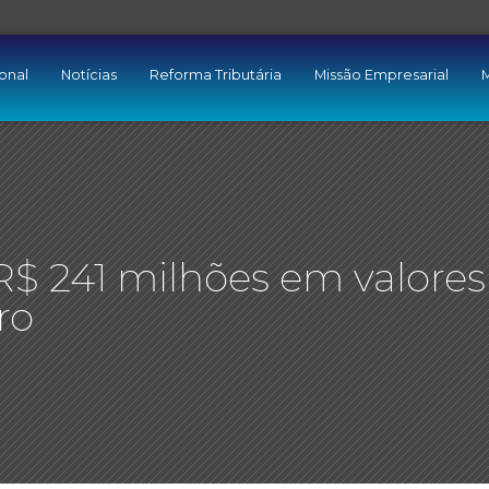
ional
Notícias
Reforma Tributária
Missão Empresarial
M
R$ 241 milhões em valores
ro