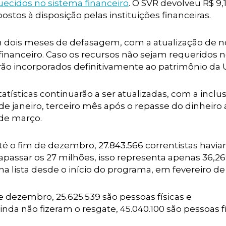
uecidos no sistema financeiro
. O SVR devolveu R$ 9,
ostos à disposição pelas instituições financeiras.
om dois meses de defasagem, com a atualização de n
financeiro. Caso os recursos não sejam requeridos 
erão incorporados definitivamente ao patrimônio da 
atísticas continuarão a ser atualizadas, com a inclu
 janeiro, terceiro mês após o repasse do dinheiro 
 de março.
té o fim de dezembro, 27.843.566 correntistas havi
rapassar os 27 milhões, isso representa apenas 36,2
 na lista desde o início do programa, em fevereiro de
de dezembro, 25.625.539 são pessoas físicas e
ainda não fizeram o resgate, 45.040.100 são pessoas f