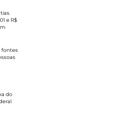
ias.
01 e R$
tam
 fontes
essoas
xa do
deral