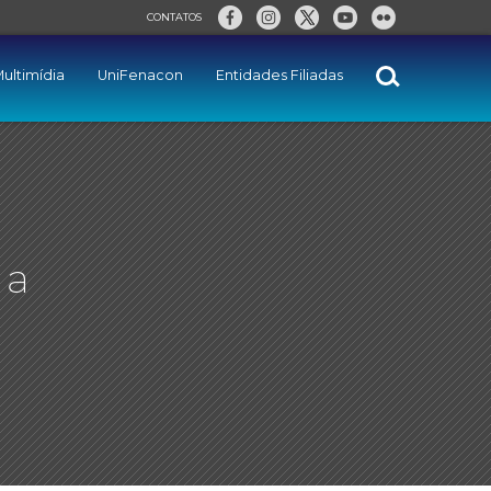
CONTATOS
ultimídia
UniFenacon
Entidades Filiadas
 a