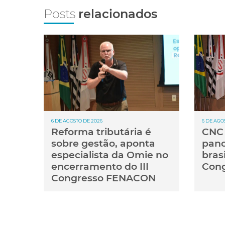
Posts
relacionados
6 DE AGOSTO DE 2026
6 DE AGO
Reforma tributária é
CNC 
sobre gestão, aponta
pan
especialista da Omie no
brasi
encerramento do III
Cong
Congresso FENACON