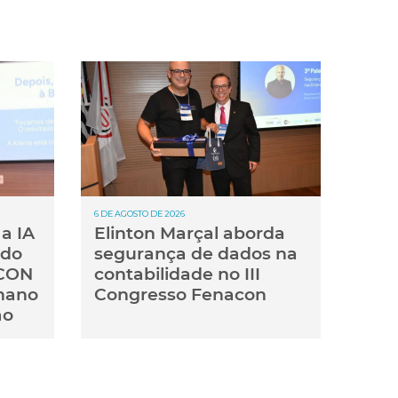
6 DE AGOSTO DE 2026
a IA
Elinton Marçal aborda
 do
segurança de dados na
ACON
contabilidade no III
mano
Congresso Fenacon
ão