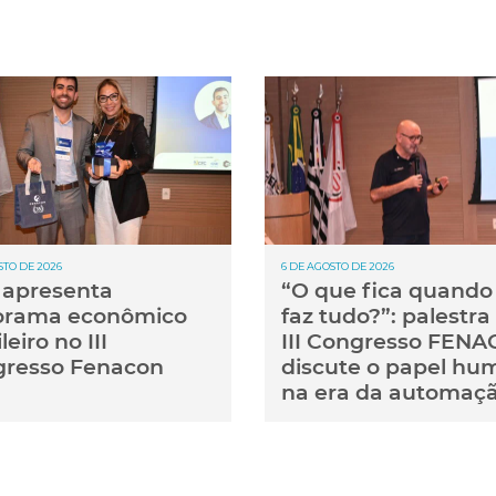
STO DE 2026
6 DE AGOSTO DE 2026
apresenta
“O que fica quando 
orama econômico
faz tudo?”: palestra
leiro no III
III Congresso FEN
resso Fenacon
discute o papel hu
na era da automaç