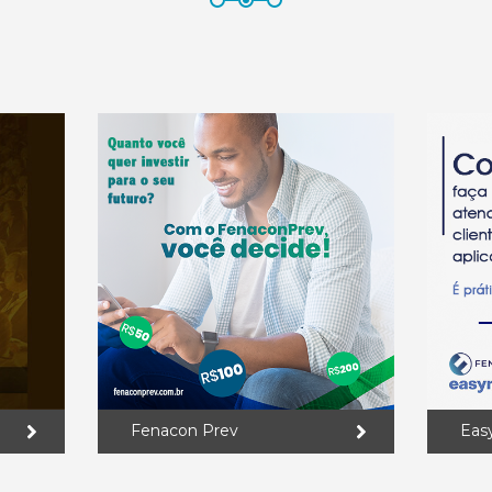
Fenacon Prev
Eas