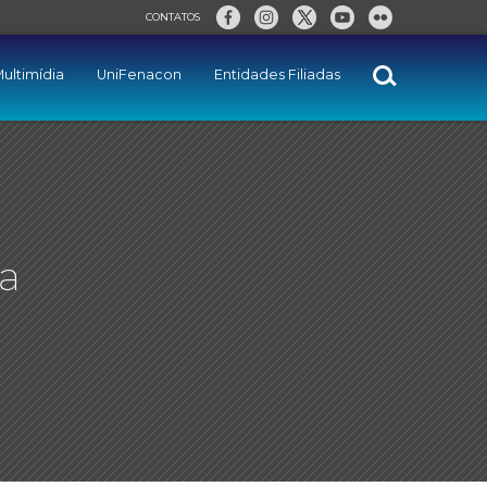
CONTATOS
ultimídia
UniFenacon
Entidades Filiadas
a