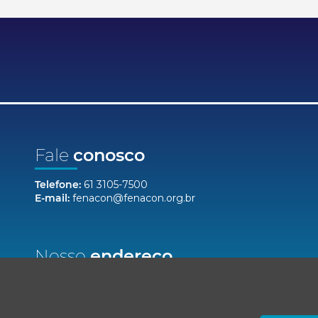
Fale
conosco
Telefone:
61 3105-7500
E-mail:
fenacon@fenacon.org.br
Nosso
endereço
Setor Bancário Norte, Quadra 2, Lote 12,
Bloco F, Salas 904/912 - Ed. Via Capital
Brasília/DF, CEP 70040-020