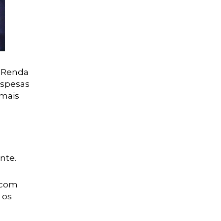
e Renda
espesas
imais
nte.
 com
 os