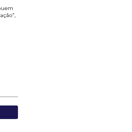
ribuem
ação”,