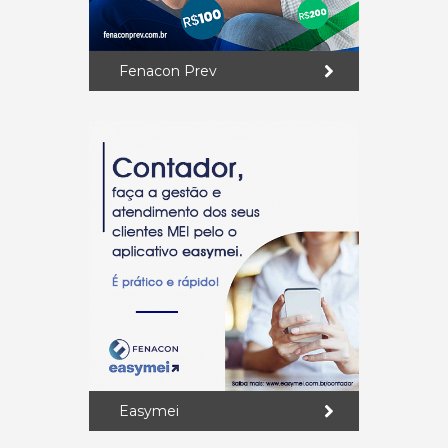
Fenacon Prev
Easymei