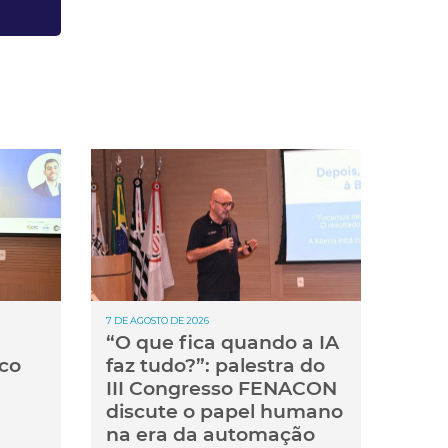
7 DE AGOSTO DE 2026
“O que fica quando a IA
co
faz tudo?”: palestra do
III Congresso FENACON
discute o papel humano
na era da automação