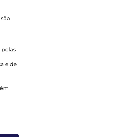
 são
o pelas
ça e de
bém