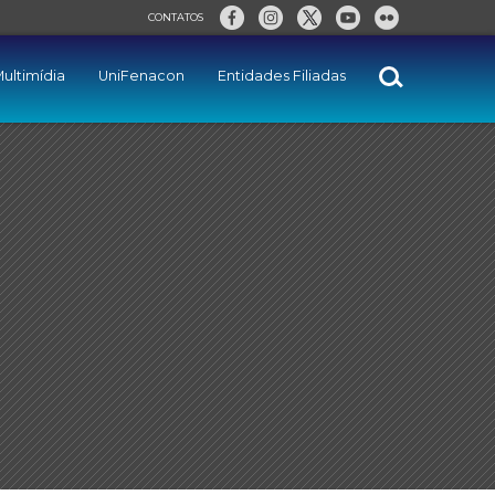
CONTATOS
ultimídia
UniFenacon
Entidades Filiadas