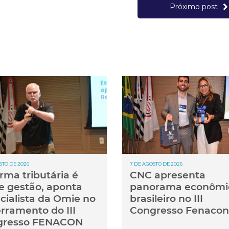
Próximo post
STO DE 2026
7 DE AGOSTO DE 2026
rma tributária é
CNC apresenta
e gestão, aponta
panorama econômi
cialista da Omie no
brasileiro no III
rramento do III
Congresso Fenacon
gresso FENACON