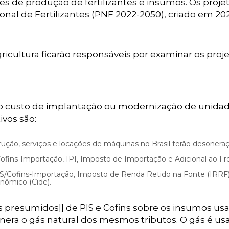
s de produção de fertilizantes e insumos. Os proje
ional de Fertilizantes (PNF 2022-2050), criado em 20
gricultura ficarão responsáveis por examinar os proje
 o custo de implantação ou modernização de unida
ivos são:
ução, serviços e locações de máquinas no Brasil terão desonera
ofins-Importação, IPI, Imposto de Importação e Adicional ao Fr
IS/Cofins-Importação, Imposto de Renda Retido na Fonte (IRRF
nômico (Cide).
os presumidos]] de PIS e Cofins sobre os insumos us
nera o gás natural dos mesmos tributos. O gás é us