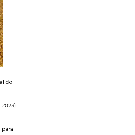
al do
 2023).
 para