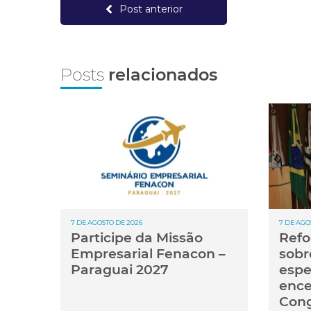
Post anterior
Posts
relacionados
7 DE AGOSTO DE 2026
7 DE AGO
Participe da Missão
Refo
Empresarial Fenacon –
sobr
Paraguai 2027
espe
ence
Con