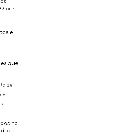
tos
22 por
tos e
des que
ção de
ete
) e
ados na
ado na