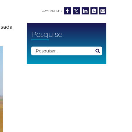
COMPARTILHE
isada
Pesquise