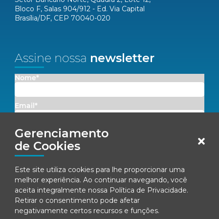
Bloco F, Salas 904/912 - Ed. Via Capital
Brasília/DF, CEP 70040-020
Assine nossa
newsletter
Nome*
Email*
Gerenciamento
Concordo em receber comunicações da Fenacon.
de Cookies
Cadastrar
Este site utiliza cookies para lhe proporcionar uma
Ao se inscrever, você concorda com nossa
Política de Privacidade
melhor experiência. Ao continuar navegando, você
aceita integralmente nossa
Política de Privacidade
.
Retirar o consentimento pode afetar
negativamente certos recursos e funções.