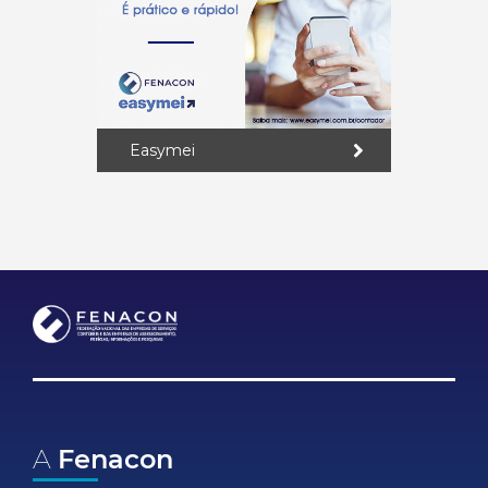
Easymei
A
Fenacon