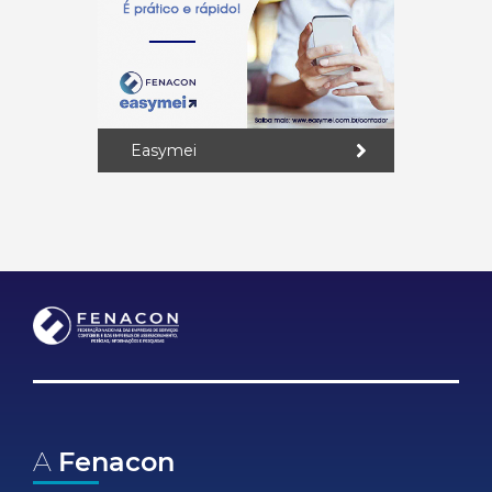
Easymei
A
Fenacon