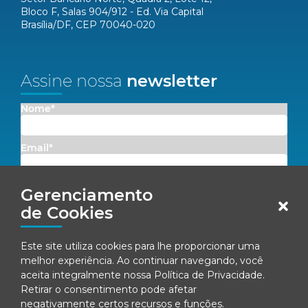
Bloco F, Salas 904/912 - Ed. Via Capital
Brasília/DF, CEP 70040-020
Assine nossa
newsletter
Nome*
Email*
Concordo em receber comunicações da Fenacon.
Gerenciamento
de Cookies
Cadastrar
Este site utiliza cookies para lhe proporcionar uma
Ao se inscrever, você concorda com nossa
Política de Privacidade
melhor experiência. Ao continuar navegando, você
aceita integralmente nossa
Política de Privacidade
.
Retirar o consentimento pode afetar
negativamente certos recursos e funções.