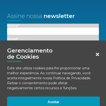
Assine nossa
newsletter
Nome*
Email*
Gerenciamento
Concordo em receber comunicações da Fenacon.
de Cookies
Cadastrar
Este site utiliza cookies para lhe proporcionar uma
melhor experiência. Ao continuar navegando, você
Ao se inscrever, você concorda com nossa
Política de Privacidade
aceita integralmente nossa
Política de Privacidade
.
Retirar o consentimento pode afetar
negativamente certos recursos e funções.
© Fenacon 2026
Todos os direitos reservados.
Aceitar
Política de privacidade