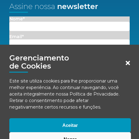
Assine nossa
newsletter
Nome*
Email*
Concordo em receber comunicações da Fenacon.
Gerenciamento
de Cookies
Cadastrar
Este site utiliza cookies para lhe proporcionar uma
Ao se inscrever, você concorda com nossa
Política de Privacidade
melhor experiência. Ao continuar navegando, você
aceita integralmente nossa
Política de Privacidade
.
Retirar o consentimento pode afetar
negativamente certos recursos e funções.
© Fenacon 2026
Todos os direitos reservados.
Política de privacidade
Aceitar