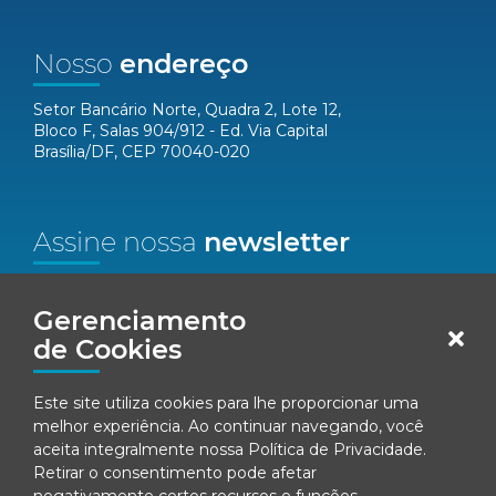
Nosso
endereço
Setor Bancário Norte, Quadra 2, Lote 12,
Bloco F, Salas 904/912 - Ed. Via Capital
Brasília/DF, CEP 70040-020
Assine nossa
newsletter
Nome*
Gerenciamento
de Cookies
Email*
Este site utiliza cookies para lhe proporcionar uma
Concordo em receber comunicações da Fenacon.
melhor experiência. Ao continuar navegando, você
aceita integralmente nossa
Política de Privacidade
.
Cadastrar
Retirar o consentimento pode afetar