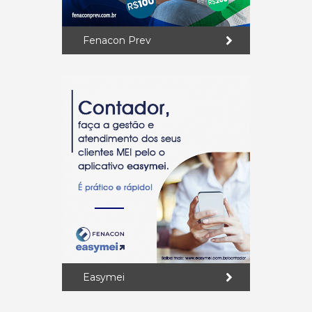
Fenacon Prev
Easymei