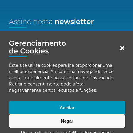
Assine nossa
newsletter
Nome*
Gerenciamento
de Cookies
Email*
Este site utiliza cookies para lhe proporcionar uma
Concordo em receber comunicações da Fenacon.
melhor experiência. Ao continuar navegando, você
aceita integralmente nossa
Política de Privacidade
.
Cadastrar
Retirar o consentimento pode afetar
negativamente certos recursos e funções.
Ao se inscrever, você concorda com nossa
Política de Privacidade
Aceitar
Negar
© Fenacon 2026
Todos os direitos reservados.
Política de privacidade
Política de privacidade