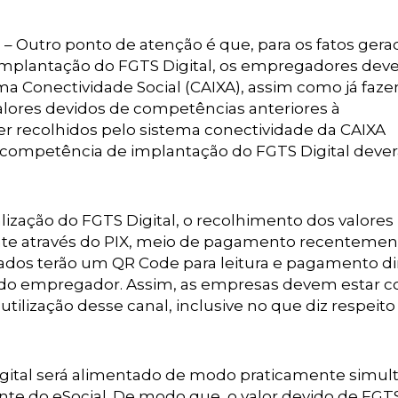
l
– Outro ponto de atenção é que, para os fatos gera
 implantação do FGTS Digital, os empregadores de
ma Conectividade Social (CAIXA), assim como já faze
alores devidos de competências anteriores à
 recolhidos pelo sistema conectividade da CAIXA
 da competência de implantação do FGTS Digital dever
ização do FGTS Digital, o recolhimento dos valores
ente através do PIX, meio de pagamento recentemen
rados terão um QR Code para leitura e pagamento di
eira do empregador. Assim, as empresas devem estar 
tilização desse canal, inclusive no que diz respeito
gital será alimentado de modo praticamente simul
te do eSocial. De modo que, o valor devido de FGTS