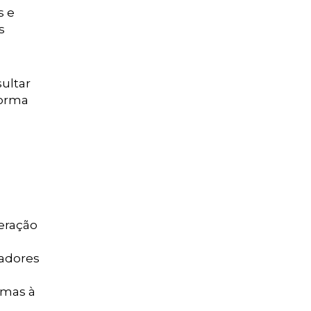
s e
s
ultar
forma
teração
radores
emas à