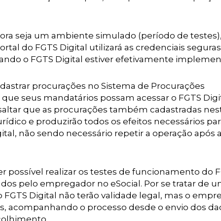
ra seja um ambiente simulado (período de testes),
tal do FGTS Digital utilizará as credenciais segura
 quando o FGTS Digital estiver efetivamente impleme
dastrar procurações no Sistema de Procurações
a que seus mandatários possam acessar o FGTS Digit
ssaltar que as procurações também cadastradas nes
jurídico e produzirão todos os efeitos necessários pa
tal, não sendo necessário repetir a operação após 
er possível realizar os testes de funcionamento do 
arados pelo empregador no eSocial. Por se tratar de 
o FGTS Digital não terão validade legal, mas o emp
s, acompanhando o processo desde o envio dos da
ecolhimento.