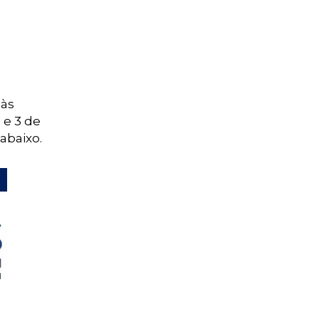
 às
 e 3 de
abaixo.