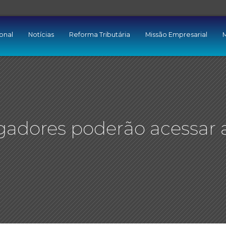
ional
Notícias
Reforma Tributária
Missão Empresarial
M
gadores poderão acessar 