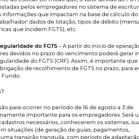
estadas pelos empregadores no sistema de escritu
a as informações que impactam na base de cálculo d
rabalhador: dados de lotação, tipos de débito (mens
ricas que incidem FGTS), etc.
Regularidade do FGTS
– A partir do início de operaçã
lores devidos no prazo do vencimento poderá gerar 
gularidade do FGTS (CRF). Assim, é importante que
rigação de recolhimento de FGTS no prazo, para ev
ao Fundo.
s?
ão para ocorrer no período de 16 de agosto a 3 de
emamente importante para os empregadores. Será 
cadastros necessários, conhecerem os sistemas, su
em situações (de geração de guias, pagamentos,
 uma transição tranquila, com período de adaptação