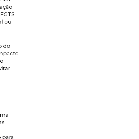
ração
o FGTS
al ou
o do
impacto
 o
itar
uma
as
 para