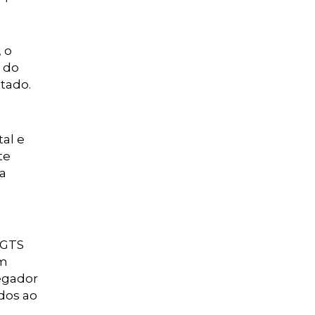
 o
s do
ntado.
al e
te
ra
a
FGTS
um
regador
dos ao