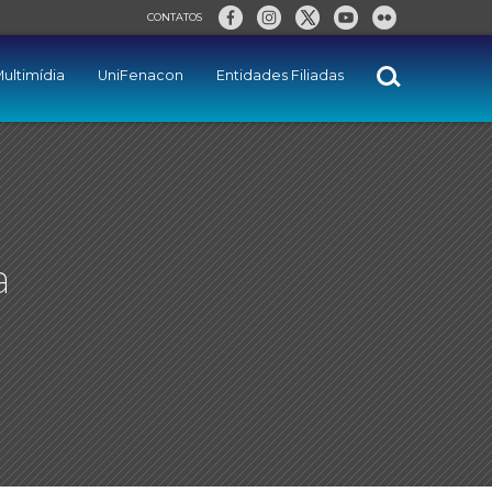
CONTATOS
ultimídia
UniFenacon
Entidades Filiadas
a