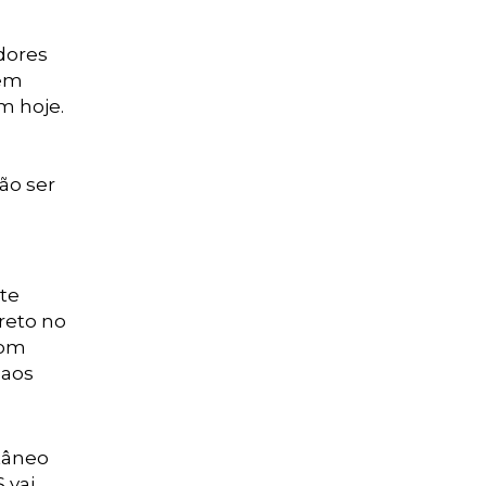
dores
vem
m hoje.
ão ser
te
reto no
com
 aos
tâneo
 vai