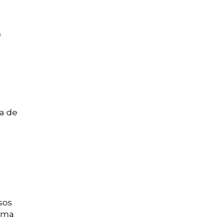
ma de
sos
 uma