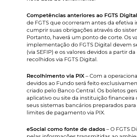
Competências anteriores ao FGTS Digita
de FGTS que ocorreram antes da efetiva
cumprir suas obrigações através do siste
Portanto, haverá um ponto de corte. Os v
implementação do FGTS Digital devem ser
(via SEFIP) e os valores devidos a partir
recolhidos via FGTS Digital.
Recolhimento via PIX
– Com a operacional
devidos ao Fundo será feito exclusivam
criado pelo Banco Central. Os boletos ge
aplicativo ou site da instituição financ
seus sistemas bancários preparados para u
limites de pagamento via PIX.
eSocial como fonte de dados
– O FGTS Di
pelas informações transmitidas ao ambien