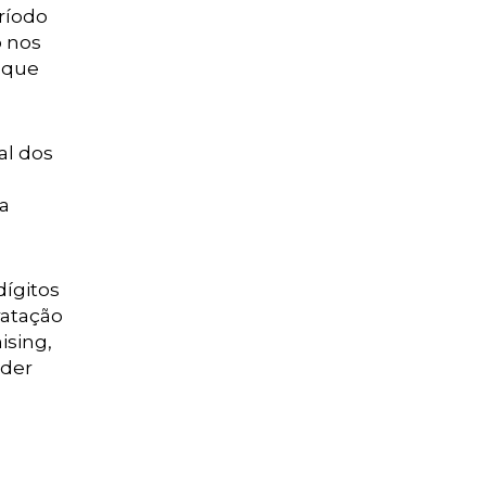
eríodo
o nos
taque
al dos
da
dígitos
ratação
ising,
nder