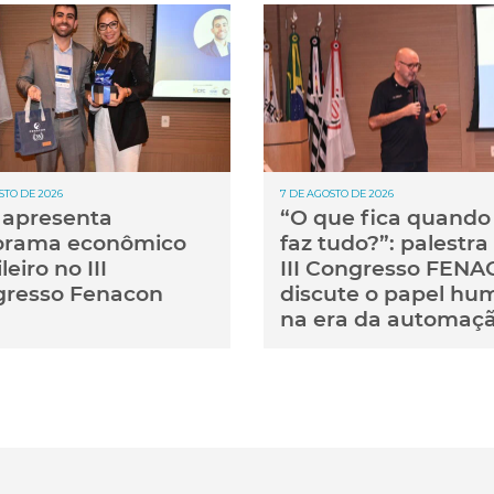
STO DE 2026
7 DE AGOSTO DE 2026
apresenta
“O que fica quando 
orama econômico
faz tudo?”: palestra
leiro no III
III Congresso FEN
resso Fenacon
discute o papel hu
na era da automaç