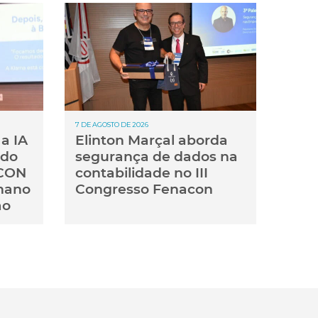
7 DE AGOSTO DE 2026
a IA
Elinton Marçal aborda
 do
segurança de dados na
ACON
contabilidade no III
mano
Congresso Fenacon
ão