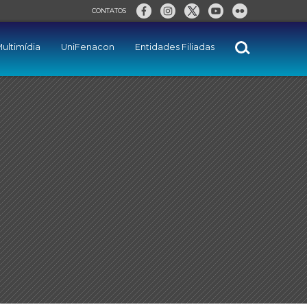
CONTATOS
ultimídia
UniFenacon
Entidades Filiadas