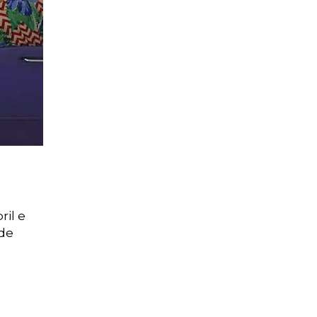
ril e
 de