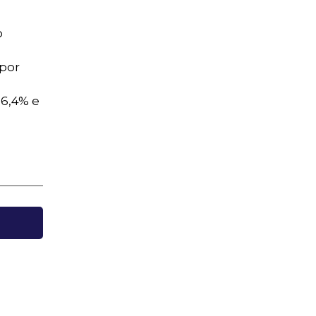
o
 por
6,4% e