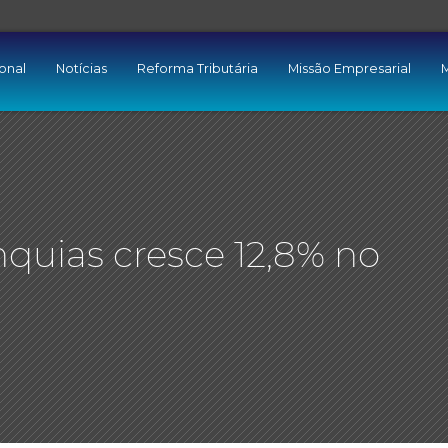
ional
Notícias
Reforma Tributária
Missão Empresarial
M
quias cresce 12,8% no