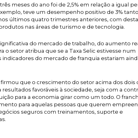
 três meses do ano foi de 2,5% em relação a igual p
r exemplo, teve um desempenho positivo de 3% tant
nos últimos quatro trimestres anteriores, com des
rodutos nas áreas de turismo e de tecnologia.
significativa do mercado de trabalho, do aumento re
ra o setor atribua que se a Taxa Selic estivesse num
s indicadores do mercado de franquia estariam ain
afirmou que o crescimento do setor acima dos dois 
resultados favoráveis à sociedade, seja com a cont
buição para a economia girar como um todo. O franch
stimento para aquelas pessoas que querem empree
gócios seguros com treinamentos, suporte e
as.