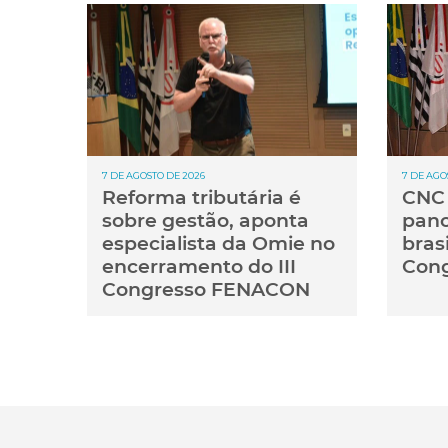
7 DE AGOSTO DE 2026
7 DE AGO
Reforma tributária é
CNC 
sobre gestão, aponta
pan
especialista da Omie no
brasi
encerramento do III
Cong
Congresso FENACON