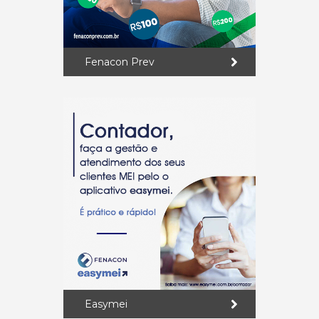
Fenacon Prev
Easymei