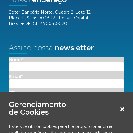
Setor Bancário Norte, Quadra 2, Lote 12,
Bloco F, Salas 904/912 - Ed. Via Capital
Brasília/DF, CEP 70040-020
Assine nossa
newsletter
Nome*
Email*
Concordo em receber comunicações da Fenacon.
Gerenciamento
Cadastrar
de Cookies
Ao se inscrever, você concorda com nossa
Política de Privacidade
Este site utiliza cookies para lhe proporcionar uma
melhor experiência. Ao continuar navegando, você