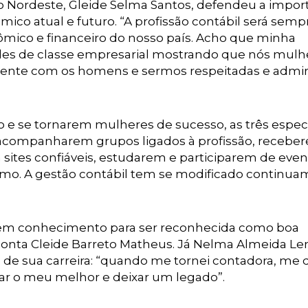
o Nordeste, Gleide Selma Santos, defendeu a impor
ico atual e futuro. “A profissão contábil será semp
mico e financeiro do nosso país. Acho que minha
dades de classe empresarial mostrando que nós mulh
mente com os homens e sermos respeitadas e admi
ão e se tornarem mulheres de sucesso, as três especi
acompanharem grupos ligados à profissão, recebe
 sites confiáveis, estudarem e participarem de eve
 ramo. A gestão contábil tem se modificado continu
sti em conhecimento para ser reconhecida como boa
 conta Cleide Barreto Matheus. Já Nelma Almeida L
 sua carreira: “quando me tornei contadora, me d
dar o meu melhor e deixar um legado”.