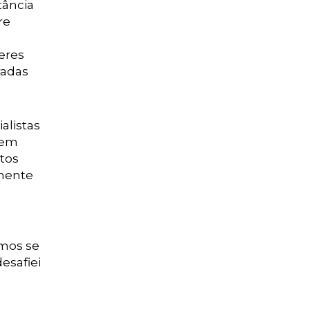
tância
re
eres
radas
alistas
rem
ntos
amente
emos se
esafiei