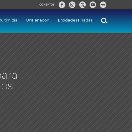
CONTATOS
ultimídia
UniFenacon
Entidades Filiadas
para
 os