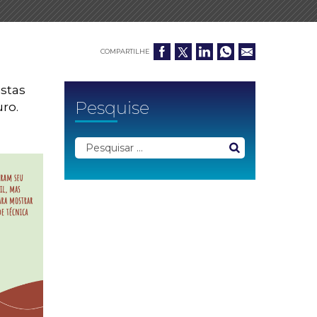
COMPARTILHE
istas
Pesquise
ro.