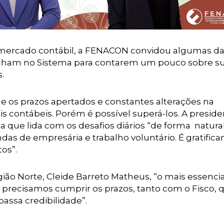
o mercado contábil, a FENACON convidou algumas d
balham no Sistema para contarem um pouco sobre s
.
e os prazos apertados e constantes alterações na
ais contábeis. Porém é possível superá-los. A presid
que lida com os desafios diários “de forma natural
 de empresária e trabalho voluntário. É gratifica
os”.
ião Norte, Cleide Barreto Matheus, “o mais essencia
s precisamos cumprir os prazos, tanto com o Fisco,
passa credibilidade”.