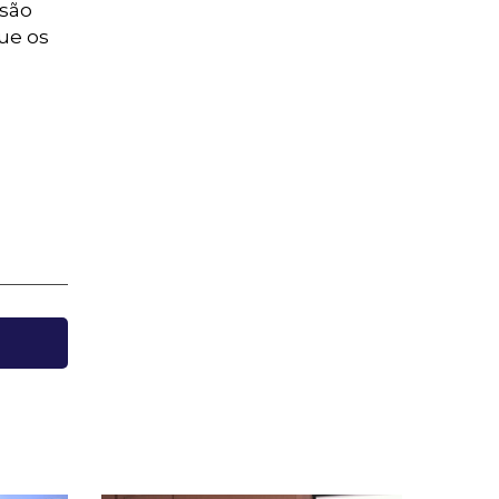
ssão
ue os