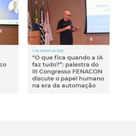
7 DE AGOSTO DE 2026
“O que fica quando a IA
co
faz tudo?”: palestra do
III Congresso FENACON
discute o papel humano
na era da automação