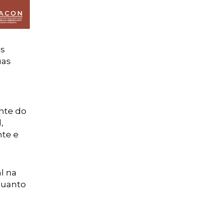
as
uas
ente do
,
nte e
l na
 quanto