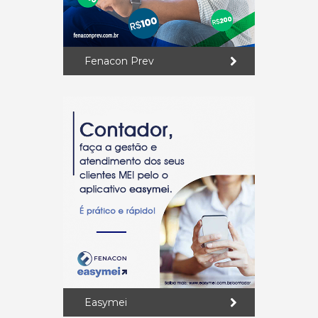
Fenacon Prev
Easymei