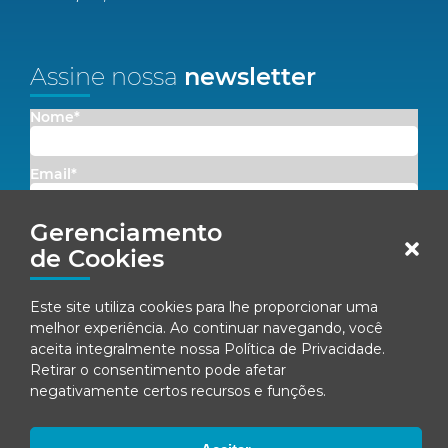
Assine nossa
newsletter
Nome*
Email*
Gerenciamento
Concordo em receber comunicações da Fenacon.
de Cookies
Cadastrar
Este site utiliza cookies para lhe proporcionar uma
melhor experiência. Ao continuar navegando, você
Ao se inscrever, você concorda com nossa
Política de Privacidade
aceita integralmente nossa
Política de Privacidade
.
Retirar o consentimento pode afetar
negativamente certos recursos e funções.
© Fenacon 2026
Todos os direitos reservados.