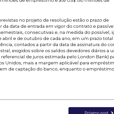
 milhões de empréstimo e até US$ 150 milhões de
revistas no projeto de resolução estão o prazo de
r da data de entrada em vigor do contrato e passíve
emestrais, consecutivas e, na medida do possível, i
 abril e de outubro de cada ano, em um prazo total
ncia, contados a partir da data de assinatura do con
tral, exigidos sobre os saldos devedores diários a 
a referencial de juros estimada pelo London Bank) p
ados Unidos, mais a margem aplicável para emprésti
argem de captação do banco, enquanto o empréstim
Próximo post