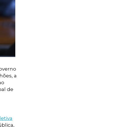
governo
hões, a
ao
bal de
letiva
blica,