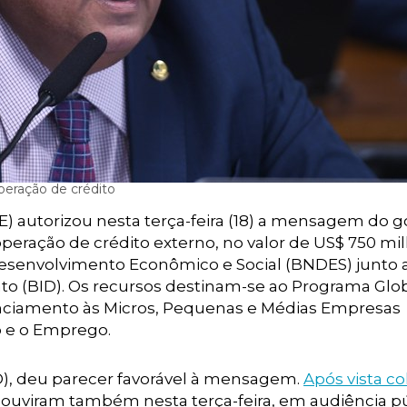
peração de crédito
 autorizou nesta terça-feira (18) a mensagem do 
 operação de crédito externo, no valor de US$ 750 mil
Desenvolvimento Econômico e Social (BNDES) junto 
o (BID). Os recursos destinam-se ao Programa Glo
nciamento às Micros, Pequenas e Médias Empresas
o e o Emprego.
O), deu parecer favorável à mensagem.
Após vista co
 ouviram também nesta terça-feira, em audiência pú