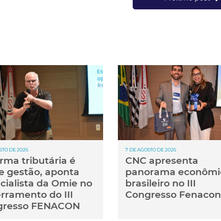
STO DE 2026
7 DE AGOSTO DE 2026
rma tributária é
CNC apresenta
e gestão, aponta
panorama econômi
cialista da Omie no
brasileiro no III
rramento do III
Congresso Fenacon
gresso FENACON