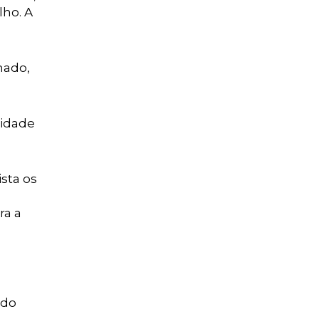
lho. A
nado,
lidade
sta os
ra a
 do