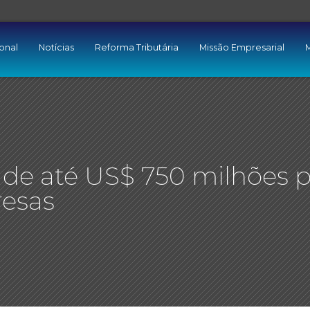
ional
Notícias
Reforma Tributária
Missão Empresarial
M
o de até US$ 750 milhões 
resas