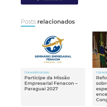
Posts
relacionados
7 DE AGOSTO DE 2026
7 DE AGO
Participe da Missão
Refo
Empresarial Fenacon –
sobr
Paraguai 2027
espe
ence
Con