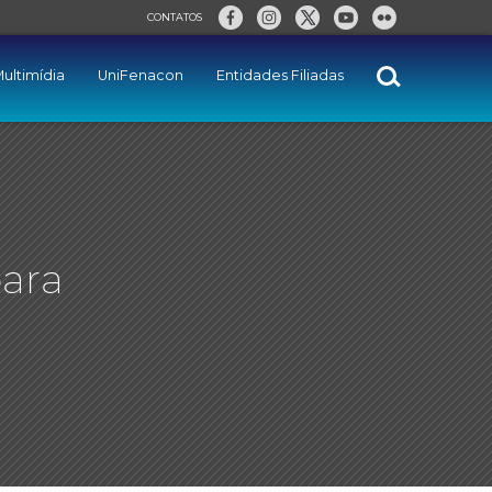
CONTATOS
ultimídia
UniFenacon
Entidades Filiadas
para