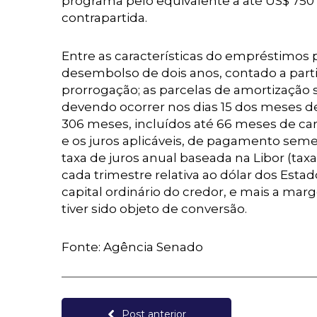
programa pelo equivalente a até US$ 750
contrapartida.
Entre as características do empréstimos p
desembolso de dois anos, contado a parti
prorrogação; as parcelas de amortização s
devendo ocorrer nos dias 15 dos meses de
306 meses, incluídos até 66 meses de carê
e os juros aplicáveis, de pagamento semes
taxa de juros anual baseada na Libor (tax
cada trimestre relativa ao dólar dos Est
capital ordinário do credor, e mais a m
tiver sido objeto de conversão.
Fonte: Agência Senado
Post anterior