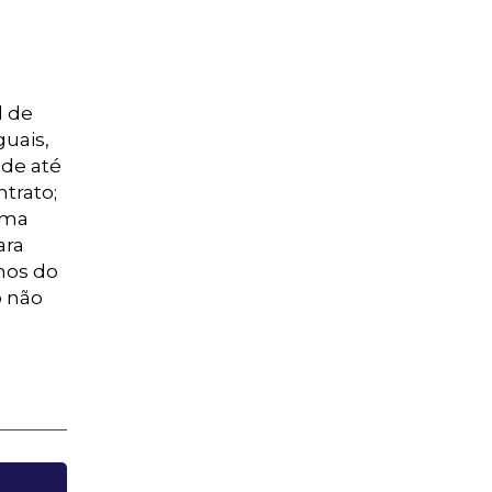
l de
guais,
 de até
trato;
uma
ara
mos do
o não