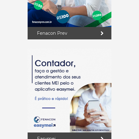
Fenacon Prev
Easymei