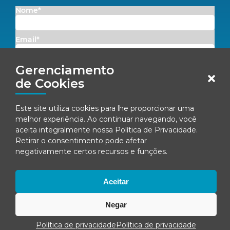
Nome*
Email*
Gerenciamento
Concordo em receber comunicações da Fenacon.
de Cookies
Cadastrar
Este site utiliza cookies para lhe proporcionar uma
Ao se inscrever, você concorda com nossa
Política de Privacidade
melhor experiência. Ao continuar navegando, você
aceita integralmente nossa
Política de Privacidade
.
Retirar o consentimento pode afetar
negativamente certos recursos e funções.
© Fenacon 2026
Todos os direitos reservados.
Política de privacidade
Aceitar
Negar
Política de privacidade
Política de privacidade