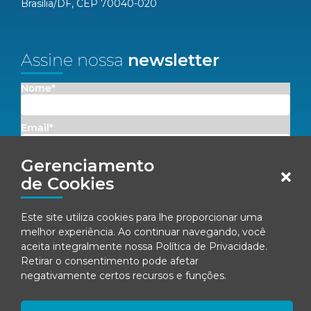
Brasília/DF, CEP 70040-020
Assine nossa
newsletter
Nome*
Email*
Gerenciamento
Concordo em receber comunicações da Fenacon.
de Cookies
Cadastrar
Este site utiliza cookies para lhe proporcionar uma
melhor experiência. Ao continuar navegando, você
Ao se inscrever, você concorda com nossa
Política de Privacidade
aceita integralmente nossa
Política de Privacidade
.
Retirar o consentimento pode afetar
negativamente certos recursos e funções.
© Fenacon 2026
Todos os direitos reservados.