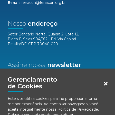
E-mail:
fenacon@fenacon.org.br
Nosso
endereço
Setor Bancário Norte, Quadra 2, Lote 12,
Bloco F, Salas 904/912 - Ed. Via Capital
Brasília/DF, CEP 70040-020
Assine nossa
newsletter
Nome*
Gerenciamento
de Cookies
Email*
Este site utiliza cookies para lhe proporcionar uma
melhor experiência. Ao continuar navegando, você
Concordo em receber comunicações da Fenacon.
aceita integralmente nossa
Política de Privacidade
.
Retirar o consentimento pode afetar