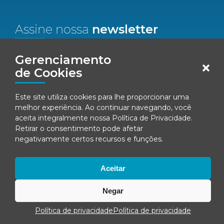
Assine nossa
newsletter
Nome*
Gerenciamento
de Cookies
Email*
Este site utiliza cookies para lhe proporcionar uma
melhor experiência. Ao continuar navegando, você
Concordo em receber comunicações da Fenacon.
aceita integralmente nossa
Política de Privacidade
.
Retirar o consentimento pode afetar
Cadastrar
negativamente certos recursos e funções.
Ao se inscrever, você concorda com nossa
Política de Privacidade
Aceitar
Negar
© Fenacon 2026
Todos os direitos reservados.
Política de privacidade
Política de privacidade
Política de privacidade