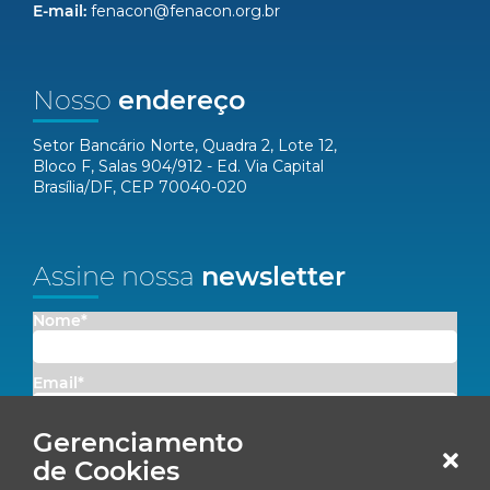
E-mail:
fenacon@fenacon.org.br
Nosso
endereço
Setor Bancário Norte, Quadra 2, Lote 12,
Bloco F, Salas 904/912 - Ed. Via Capital
Brasília/DF, CEP 70040-020
Assine nossa
newsletter
Nome*
Email*
Gerenciamento
Concordo em receber comunicações da Fenacon.
de Cookies